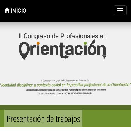
INICIO
Toggl
navig
Saltar
al
contenido
Presentación de trabajos