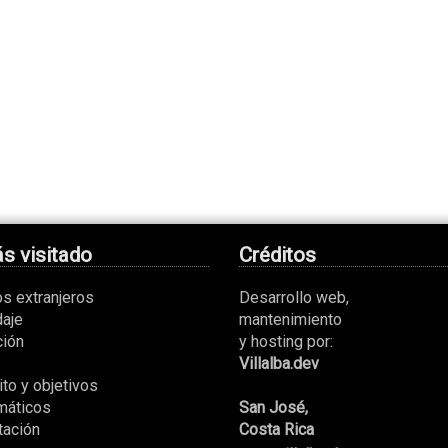
s visitado
Créditos
os extranjeros
Desarrollo web,
aje
mantenimiento
ción
y hosting por:
Villalba.dev
to y objetivos
máticos
San José,
tación
Costa Rica