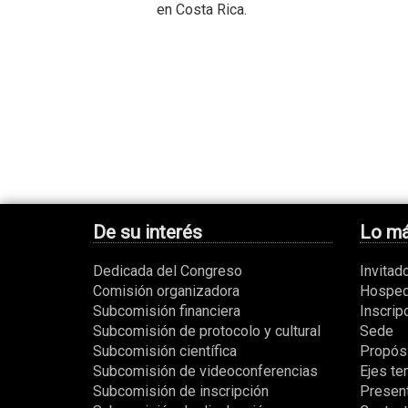
en Costa Rica.
De su interés
Lo má
Dedicada del Congreso
Invitad
Comisión organizadora
Hosped
Subcomisión financiera
Inscrip
Subcomisión de protocolo y cultural
Sede
Subcomisión científica
Propósi
Subcomisión de videoconferencias
Ejes te
Subcomisión de inscripción
Presen