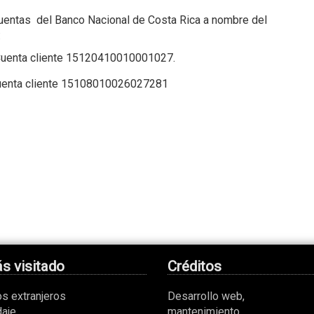
cuentas del Banco Nacional de Costa Rica a nombre del
:
nta cliente 15120410010001027.
ta cliente 15108010026027281
s visitado
Créditos
os extranjeros
Desarrollo web,
aje
mantenimiento