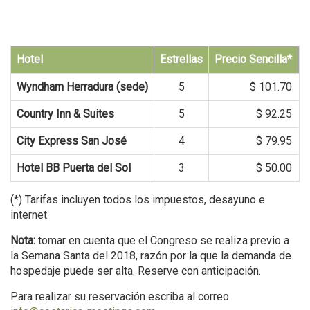
Hotel
Estrellas
Precio Sencilla*
P
Wyndham Herradura (sede)
5
$ 101.70
Country Inn & Suites
5
$ 92.25
City Express San José
4
$ 79.95
Hotel BB Puerta del Sol
3
$ 50.00
(*) Tarifas incluyen todos los impuestos, desayuno e
internet.
Nota:
tomar en cuenta que el Congreso se realiza previo a
la Semana Santa del 2018, razón por la que la demanda de
hospedaje puede ser alta. Reserve con anticipación.
Para realizar su reservación escriba al correo